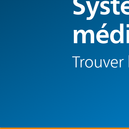
Syst
médi
Trouver 