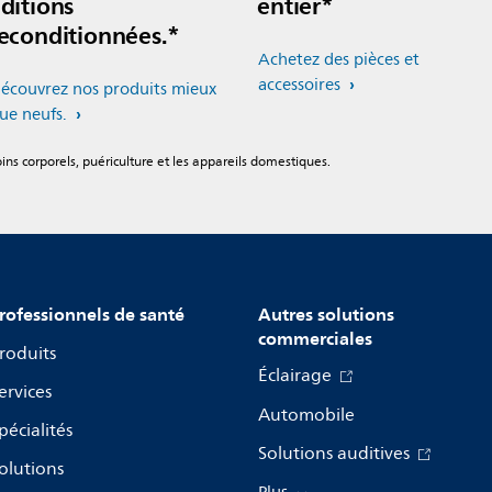
ditions
entier*
econditionnées.*
Achetez des pièces et
accessoires
écouvrez nos produits mieux
ue neufs.
ns corporels, puériculture et les appareils domestiques.
rofessionnels de santé
Autres solutions
commerciales
roduits
Éclairage
ervices
Automobile
pécialités
Solutions auditives
olutions