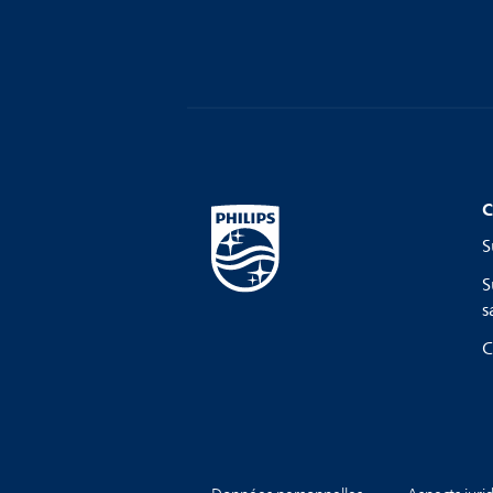
C
S
S
s
C