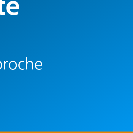
te
 proche