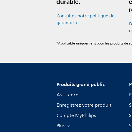
durable.
é
r
Consultez notre politique de
garantie
D
q
*Applicable uniquement pour les produits de soi
Produits grand public
P
Assistance
P
Enregistrez votre produit
S
Compte MyPhilips
S
Plus
S