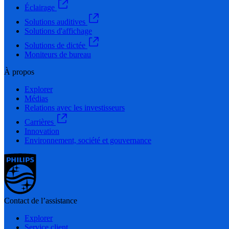
Éclairage
Solutions auditives
Solutions d'affichage
Solutions de dictée
Moniteurs de bureau
À propos
Explorer
Médias
Relations avec les investisseurs
Carrières
Innovation
Environnement, société et gouvernance
Contact de l’assistance
Explorer
Service client